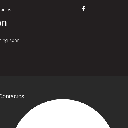
actos
on
hing soon!
Contactos